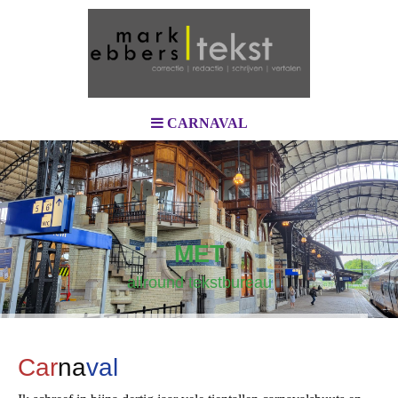
CARNAVAL
MET
allround tekstbureau
C
ar
n
a
val