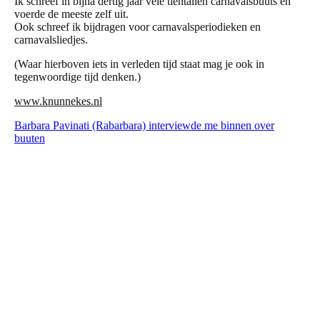
Ik schreef in bijna dertig jaar vele tientallen carnavalsbuuts en
voerde de meeste zelf uit.
Ook schreef ik bijdragen voor carnavalsperiodieken en
carnavalsliedjes.
(Waar hierboven iets in verleden tijd staat mag je ook in
tegenwoordige tijd denken.)
www.knunnekes.nl
Barbara Pavinati (Rabarbara) interviewde me binnen over
buuten